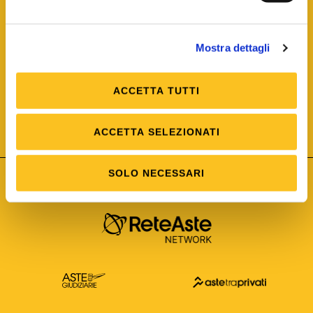
Mostra dettagli
ACCETTA TUTTI
ISO/IEC 25012
Modello di Qualità del dato
ISO /IEC 25024
ACCETTA SELEZIONATI
Misure della Qualità del dato
SOLO NECESSARI
Astetelematiche.it è parte di