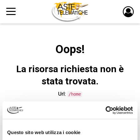
PULS
DI
LOGI
Oops!
La risorsa richiesta non è
stata trovata.
Url:
/home
CONTATTA L'ASSISTENZA TECNICA
Questo sito web utilizza i cookie