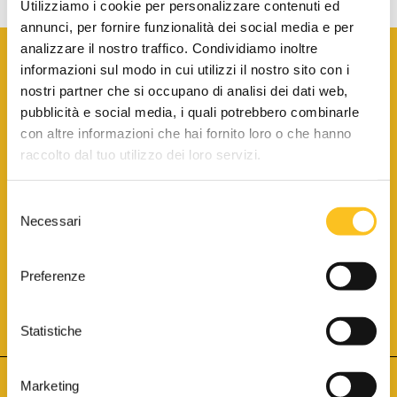
Utilizziamo i cookie per personalizzare contenuti ed
annunci, per fornire funzionalità dei social media e per
analizzare il nostro traffico. Condividiamo inoltre
informazioni sul modo in cui utilizzi il nostro sito con i
nostri partner che si occupano di analisi dei dati web,
pubblicità e social media, i quali potrebbero combinarle
con altre informazioni che hai fornito loro o che hanno
SCARICA LA BROCHURE INFORMATIVA
raccolto dal tuo utilizzo dei loro servizi.
Selezione
SITO INTERNET ISCRITTO AL N. 1 DEL REGISTRO DEI GESTORI
Necessari
DELLA VENDITA TELEMATICA PER TUTTI I DISTRETTI DI CORTE
del
D’APPELLO ITALIANI
(PDG 01.08.2017)
consenso
® Aste Giudiziarie Inlinea S.p.a. - Tutti i diritti sono riservati
Aste Giudiziarie Inlinea S.p.a. - Scali d'Azeglio, 2/6 - 57123 Livorno
Preferenze
P.Iva 01301540496 - REA: LI - 116749 -
Cookie Policy
TWITTER
FACEBOOK
SEGUICI SU
Statistiche
Marketing