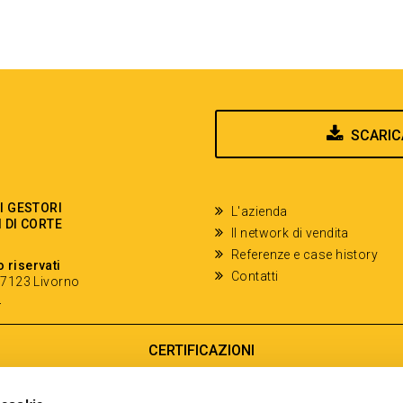
SCARIC
EI GESTORI
L'azienda
I DI CORTE
Il network di vendita
Referenze e case history
o riservati
Contatti
- 57123 Livorno
y
CERTIFICAZIONI