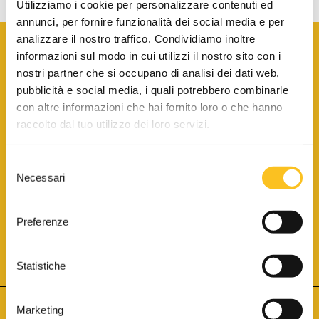
Utilizziamo i cookie per personalizzare contenuti ed
annunci, per fornire funzionalità dei social media e per
analizzare il nostro traffico. Condividiamo inoltre
informazioni sul modo in cui utilizzi il nostro sito con i
nostri partner che si occupano di analisi dei dati web,
pubblicità e social media, i quali potrebbero combinarle
con altre informazioni che hai fornito loro o che hanno
SCARICA LA BROCHURE INFORMATIVA
raccolto dal tuo utilizzo dei loro servizi.
Selezione
SITO INTERNET ISCRITTO AL N. 1 DEL REGISTRO DEI GESTORI
Necessari
DELLA VENDITA TELEMATICA PER TUTTI I DISTRETTI DI CORTE
del
D’APPELLO ITALIANI
(PDG 01.08.2017)
consenso
® Aste Giudiziarie Inlinea S.p.a. - Tutti i diritti sono riservati
Aste Giudiziarie Inlinea S.p.a. - Scali d'Azeglio, 2/6 - 57123 Livorno
Preferenze
P.Iva 01301540496 - REA: LI - 116749 -
Cookie Policy
TWITTER
FACEBOOK
SEGUICI SU
Statistiche
Marketing