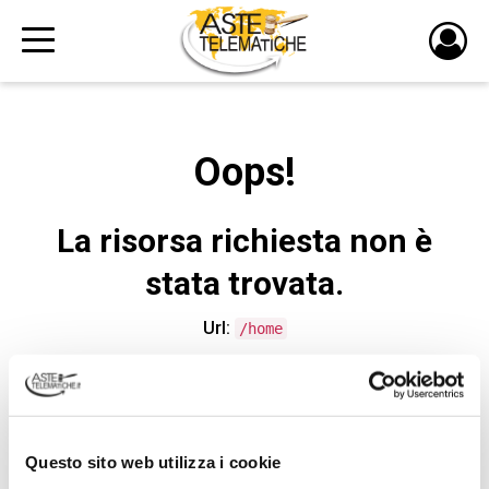
PULS
DI
LOGI
Oops!
La risorsa richiesta non è
stata trovata.
Url:
/home
CONTATTA L'ASSISTENZA TECNICA
Questo sito web utilizza i cookie