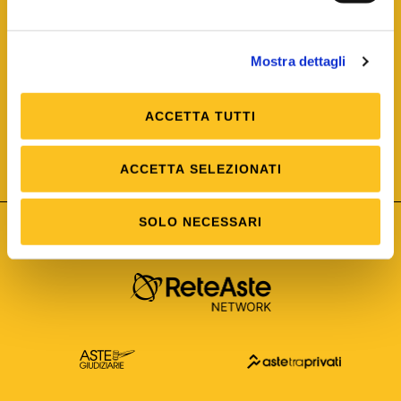
Mostra dettagli
ACCETTA TUTTI
ISO/IEC 25012
Modello di Qualità del dato
ISO /IEC 25024
ACCETTA SELEZIONATI
Misure della Qualità del dato
SOLO NECESSARI
Astetelematiche.it è parte di