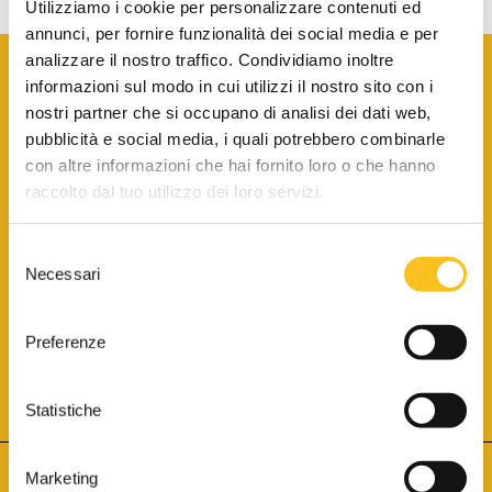
Utilizziamo i cookie per personalizzare contenuti ed
annunci, per fornire funzionalità dei social media e per
analizzare il nostro traffico. Condividiamo inoltre
informazioni sul modo in cui utilizzi il nostro sito con i
nostri partner che si occupano di analisi dei dati web,
pubblicità e social media, i quali potrebbero combinarle
con altre informazioni che hai fornito loro o che hanno
SCARICA LA BROCHURE INFORMATIVA
raccolto dal tuo utilizzo dei loro servizi.
Selezione
SITO INTERNET ISCRITTO AL N. 1 DEL REGISTRO DEI GESTORI
Necessari
DELLA VENDITA TELEMATICA PER TUTTI I DISTRETTI DI CORTE
del
D’APPELLO ITALIANI
(PDG 01.08.2017)
consenso
® Aste Giudiziarie Inlinea S.p.a. - Tutti i diritti sono riservati
Aste Giudiziarie Inlinea S.p.a. - Scali d'Azeglio, 2/6 - 57123 Livorno
Preferenze
P.Iva 01301540496 - REA: LI - 116749 -
Cookie Policy
TWITTER
FACEBOOK
SEGUICI SU
Statistiche
Marketing