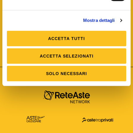
Mostra dettagli
ACCETTA TUTTI
ISO/IEC 25012
Modello di Qualità del dato
ISO /IEC 25024
ACCETTA SELEZIONATI
Misure della Qualità del dato
SOLO NECESSARI
Astetelematiche.it è parte di