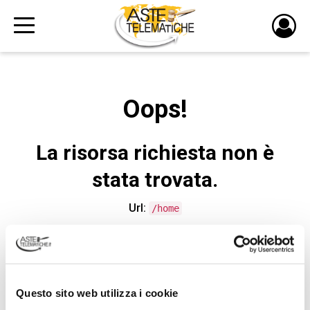
PULS
DI
LOGI
Oops!
La risorsa richiesta non è
stata trovata.
Url:
/home
CONTATTA L'ASSISTENZA TECNICA
Questo sito web utilizza i cookie