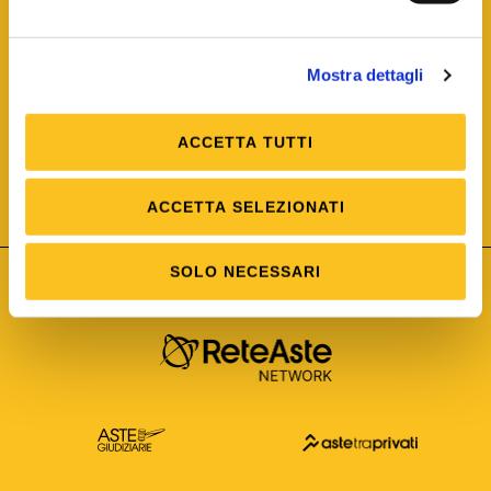
Mostra dettagli
ACCETTA TUTTI
ISO/IEC 25012
Modello di Qualità del dato
ISO /IEC 25024
ACCETTA SELEZIONATI
Misure della Qualità del dato
SOLO NECESSARI
Astetelematiche.it è parte di