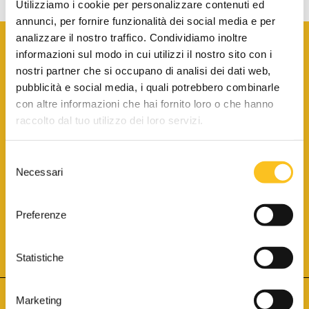
Utilizziamo i cookie per personalizzare contenuti ed
annunci, per fornire funzionalità dei social media e per
analizzare il nostro traffico. Condividiamo inoltre
informazioni sul modo in cui utilizzi il nostro sito con i
nostri partner che si occupano di analisi dei dati web,
pubblicità e social media, i quali potrebbero combinarle
con altre informazioni che hai fornito loro o che hanno
SCARICA LA BROCHURE INFORMATIVA
raccolto dal tuo utilizzo dei loro servizi.
Selezione
SITO INTERNET ISCRITTO AL N. 1 DEL REGISTRO DEI GESTORI
Necessari
DELLA VENDITA TELEMATICA PER TUTTI I DISTRETTI DI CORTE
del
D’APPELLO ITALIANI
(PDG 01.08.2017)
consenso
® Aste Giudiziarie Inlinea S.p.a. - Tutti i diritti sono riservati
Aste Giudiziarie Inlinea S.p.a. - Scali d'Azeglio, 2/6 - 57123 Livorno
Preferenze
P.Iva 01301540496 - REA: LI - 116749 -
Cookie Policy
TWITTER
FACEBOOK
SEGUICI SU
Statistiche
Marketing