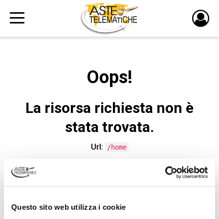
PULS
DI
LOGI
Oops!
La risorsa richiesta non è
stata trovata.
Url:
/home
CONTATTA L'ASSISTENZA TECNICA
Questo sito web utilizza i cookie