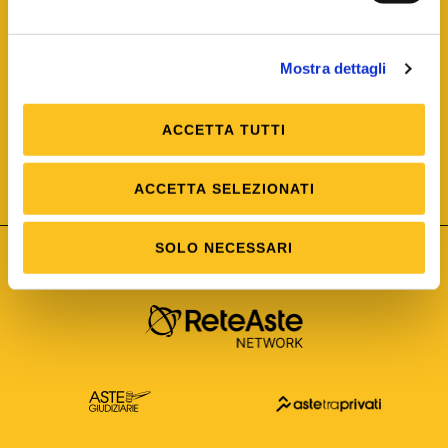
Mostra dettagli
ACCETTA TUTTI
ISO/IEC 25012
Modello di Qualità del dato
ISO /IEC 25024
ACCETTA SELEZIONATI
Misure della Qualità del dato
SOLO NECESSARI
Astetelematiche.it è parte di