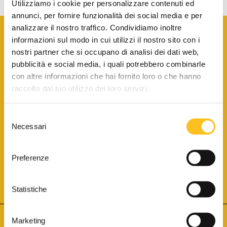
Utilizziamo i cookie per personalizzare contenuti ed
annunci, per fornire funzionalità dei social media e per
analizzare il nostro traffico. Condividiamo inoltre
informazioni sul modo in cui utilizzi il nostro sito con i
nostri partner che si occupano di analisi dei dati web,
pubblicità e social media, i quali potrebbero combinarle
con altre informazioni che hai fornito loro o che hanno
SCARICA LA BROCHURE INFORMATIVA
raccolto dal tuo utilizzo dei loro servizi.
Selezione
SITO INTERNET ISCRITTO AL N. 1 DEL REGISTRO DEI GESTORI
Necessari
DELLA VENDITA TELEMATICA PER TUTTI I DISTRETTI DI CORTE
del
D’APPELLO ITALIANI
(PDG 01.08.2017)
consenso
® Aste Giudiziarie Inlinea S.p.a. - Tutti i diritti sono riservati
Aste Giudiziarie Inlinea S.p.a. - Scali d'Azeglio, 2/6 - 57123 Livorno
Preferenze
P.Iva 01301540496 - REA: LI - 116749 -
Cookie Policy
TWITTER
FACEBOOK
SEGUICI SU
Statistiche
Marketing