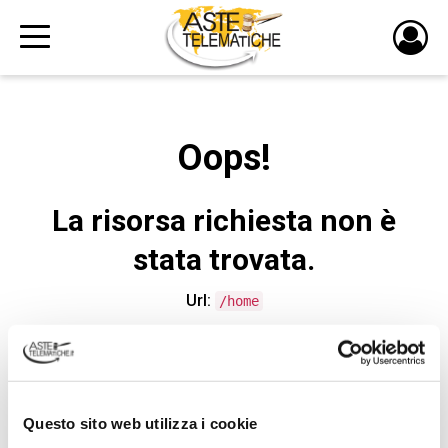
PULS
DI
LOGI
Oops!
La risorsa richiesta non è
stata trovata.
Url:
/home
CONTATTA L'ASSISTENZA TECNICA
Questo sito web utilizza i cookie