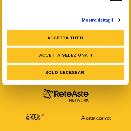
Mostra dettagli
ACCETTA TUTTI
ISO/IEC 25012
Modello di Qualità del dato
ISO /IEC 25024
ACCETTA SELEZIONATI
Misure della Qualità del dato
SOLO NECESSARI
Astetelematiche.it è parte di