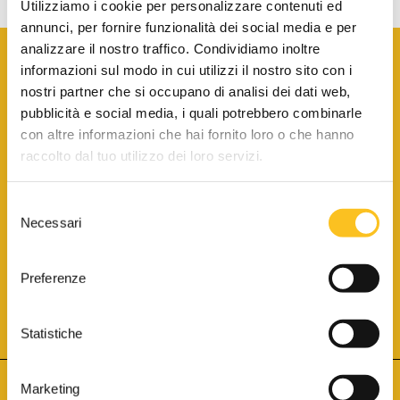
Utilizziamo i cookie per personalizzare contenuti ed
annunci, per fornire funzionalità dei social media e per
analizzare il nostro traffico. Condividiamo inoltre
informazioni sul modo in cui utilizzi il nostro sito con i
nostri partner che si occupano di analisi dei dati web,
pubblicità e social media, i quali potrebbero combinarle
con altre informazioni che hai fornito loro o che hanno
SCARICA LA BROCHURE INFORMATIVA
raccolto dal tuo utilizzo dei loro servizi.
Selezione
SITO INTERNET ISCRITTO AL N. 1 DEL REGISTRO DEI GESTORI
Necessari
DELLA VENDITA TELEMATICA PER TUTTI I DISTRETTI DI CORTE
del
D’APPELLO ITALIANI
(PDG 01.08.2017)
consenso
® Aste Giudiziarie Inlinea S.p.a. - Tutti i diritti sono riservati
Aste Giudiziarie Inlinea S.p.a. - Scali d'Azeglio, 2/6 - 57123 Livorno
Preferenze
P.Iva 01301540496 - REA: LI - 116749 -
Cookie Policy
TWITTER
FACEBOOK
SEGUICI SU
Statistiche
Marketing