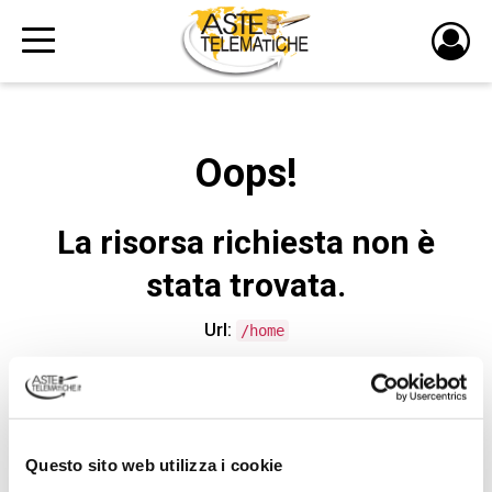
PULS
DI
LOGI
Oops!
La risorsa richiesta non è
stata trovata.
Url:
/home
CONTATTA L'ASSISTENZA TECNICA
Questo sito web utilizza i cookie