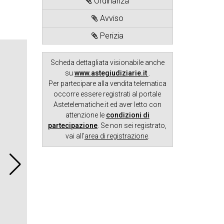
Ordinanza
Avviso
Perizia
Scheda dettagliata visionabile anche
su
www.astegiudiziarie.it
.
Per partecipare alla vendita telematica
occorre essere registrati al portale
Astetelematiche.it ed aver letto con
attenzione le
condizioni di
partecipazione
. Se non sei registrato,
vai all'
area di registrazione
.