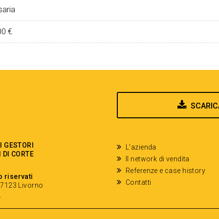
aria
00 €
SCARIC
EI GESTORI
L'azienda
I DI CORTE
Il network di vendita
Referenze e case history
o riservati
Contatti
- 57123 Livorno
y