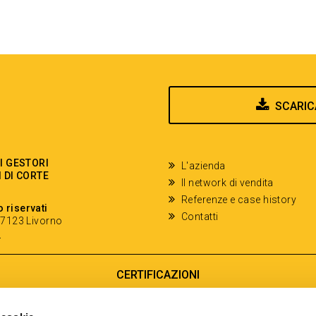
SCARIC
EI GESTORI
L'azienda
I DI CORTE
Il network di vendita
Referenze e case history
o riservati
Contatti
- 57123 Livorno
y
CERTIFICAZIONI