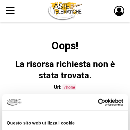
PULS
DI
LOGI
Oops!
La risorsa richiesta non è
stata trovata.
Url:
/home
CONTATTA L'ASSISTENZA TECNICA
Questo sito web utilizza i cookie