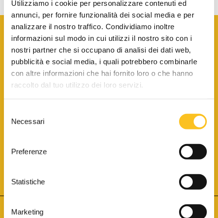
Utilizziamo i cookie per personalizzare contenuti ed
annunci, per fornire funzionalità dei social media e per
analizzare il nostro traffico. Condividiamo inoltre
informazioni sul modo in cui utilizzi il nostro sito con i
nostri partner che si occupano di analisi dei dati web,
pubblicità e social media, i quali potrebbero combinarle
con altre informazioni che hai fornito loro o che hanno
SCARICA LA BROCHURE INFORMATIVA
raccolto dal tuo utilizzo dei loro servizi.
Selezione
SITO INTERNET ISCRITTO AL N. 1 DEL REGISTRO DEI GESTORI
Necessari
DELLA VENDITA TELEMATICA PER TUTTI I DISTRETTI DI CORTE
del
D’APPELLO ITALIANI
(PDG 01.08.2017)
consenso
® Aste Giudiziarie Inlinea S.p.a. - Tutti i diritti sono riservati
Aste Giudiziarie Inlinea S.p.a. - Scali d'Azeglio, 2/6 - 57123 Livorno
Preferenze
P.Iva 01301540496 - REA: LI - 116749 -
Cookie Policy
TWITTER
FACEBOOK
SEGUICI SU
Statistiche
Marketing