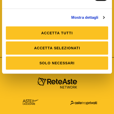
Mostra dettagli
ACCETTA TUTTI
ISO/IEC 25012
Modello di Qualità del dato
ISO /IEC 25024
ACCETTA SELEZIONATI
Misure della Qualità del dato
SOLO NECESSARI
Astetelematiche.it è parte di