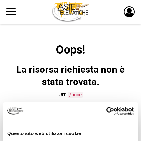
PULS
DI
LOGI
Oops!
La risorsa richiesta non è
stata trovata.
Url:
/home
CONTATTA L'ASSISTENZA TECNICA
Questo sito web utilizza i cookie