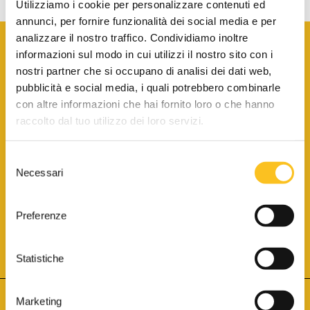
Utilizziamo i cookie per personalizzare contenuti ed
annunci, per fornire funzionalità dei social media e per
analizzare il nostro traffico. Condividiamo inoltre
informazioni sul modo in cui utilizzi il nostro sito con i
nostri partner che si occupano di analisi dei dati web,
pubblicità e social media, i quali potrebbero combinarle
con altre informazioni che hai fornito loro o che hanno
SCARICA LA BROCHURE INFORMATIVA
raccolto dal tuo utilizzo dei loro servizi.
Selezione
SITO INTERNET ISCRITTO AL N. 1 DEL REGISTRO DEI GESTORI
Necessari
DELLA VENDITA TELEMATICA PER TUTTI I DISTRETTI DI CORTE
del
D’APPELLO ITALIANI
(PDG 01.08.2017)
consenso
® Aste Giudiziarie Inlinea S.p.a. - Tutti i diritti sono riservati
Aste Giudiziarie Inlinea S.p.a. - Scali d'Azeglio, 2/6 - 57123 Livorno
Preferenze
P.Iva 01301540496 - REA: LI - 116749 -
Cookie Policy
TWITTER
FACEBOOK
SEGUICI SU
Statistiche
Marketing