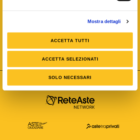
Mostra dettagli
ACCETTA TUTTI
ISO/IEC 25012
Modello di Qualità del dato
ISO /IEC 25024
ACCETTA SELEZIONATI
Misure della Qualità del dato
SOLO NECESSARI
Astetelematiche.it è parte di