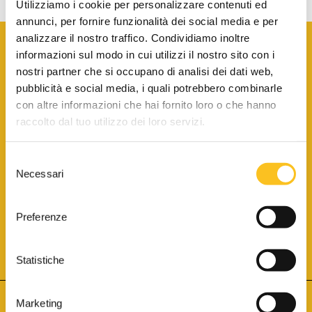
Utilizziamo i cookie per personalizzare contenuti ed
annunci, per fornire funzionalità dei social media e per
analizzare il nostro traffico. Condividiamo inoltre
informazioni sul modo in cui utilizzi il nostro sito con i
nostri partner che si occupano di analisi dei dati web,
pubblicità e social media, i quali potrebbero combinarle
con altre informazioni che hai fornito loro o che hanno
SCARICA LA BROCHURE INFORMATIVA
raccolto dal tuo utilizzo dei loro servizi.
Selezione
SITO INTERNET ISCRITTO AL N. 1 DEL REGISTRO DEI GESTORI
Necessari
DELLA VENDITA TELEMATICA PER TUTTI I DISTRETTI DI CORTE
del
D’APPELLO ITALIANI
(PDG 01.08.2017)
consenso
® Aste Giudiziarie Inlinea S.p.a. - Tutti i diritti sono riservati
Aste Giudiziarie Inlinea S.p.a. - Scali d'Azeglio, 2/6 - 57123 Livorno
Preferenze
P.Iva 01301540496 - REA: LI - 116749 -
Cookie Policy
TWITTER
FACEBOOK
SEGUICI SU
Statistiche
Marketing