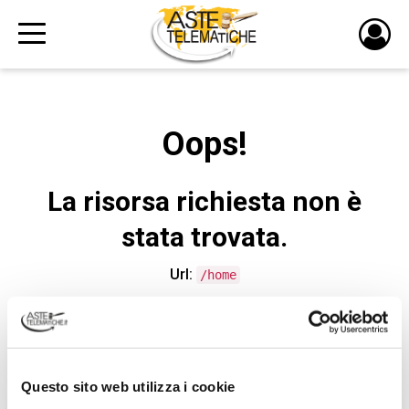
PULS
DI
LOGI
Oops!
La risorsa richiesta non è
stata trovata.
Url:
/home
CONTATTA L'ASSISTENZA TECNICA
Questo sito web utilizza i cookie