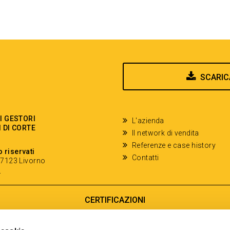
SCARIC
EI GESTORI
L'azienda
I DI CORTE
Il network di vendita
Referenze e case history
o riservati
Contatti
- 57123 Livorno
y
CERTIFICAZIONI