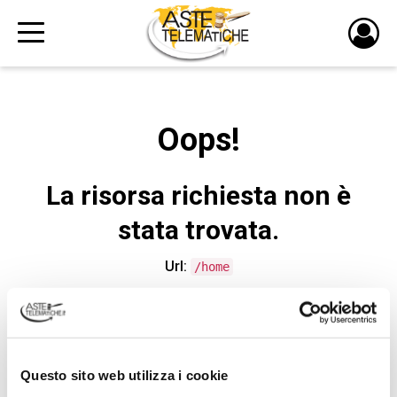
PULS
DI
LOGI
Oops!
La risorsa richiesta non è
stata trovata.
Url:
/home
CONTATTA L'ASSISTENZA TECNICA
Questo sito web utilizza i cookie