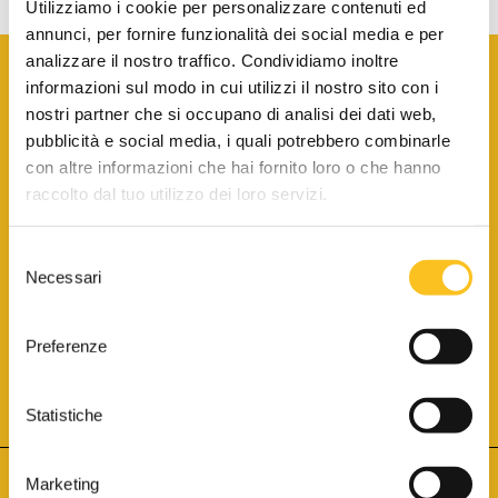
Utilizziamo i cookie per personalizzare contenuti ed
annunci, per fornire funzionalità dei social media e per
analizzare il nostro traffico. Condividiamo inoltre
informazioni sul modo in cui utilizzi il nostro sito con i
nostri partner che si occupano di analisi dei dati web,
pubblicità e social media, i quali potrebbero combinarle
con altre informazioni che hai fornito loro o che hanno
SCARICA LA BROCHURE INFORMATIVA
raccolto dal tuo utilizzo dei loro servizi.
Selezione
SITO INTERNET ISCRITTO AL N. 1 DEL REGISTRO DEI GESTORI
Necessari
DELLA VENDITA TELEMATICA PER TUTTI I DISTRETTI DI CORTE
del
D’APPELLO ITALIANI
(PDG 01.08.2017)
consenso
® Aste Giudiziarie Inlinea S.p.a. - Tutti i diritti sono riservati
Aste Giudiziarie Inlinea S.p.a. - Scali d'Azeglio, 2/6 - 57123 Livorno
Preferenze
P.Iva 01301540496 - REA: LI - 116749 -
Cookie Policy
TWITTER
FACEBOOK
SEGUICI SU
Statistiche
Marketing