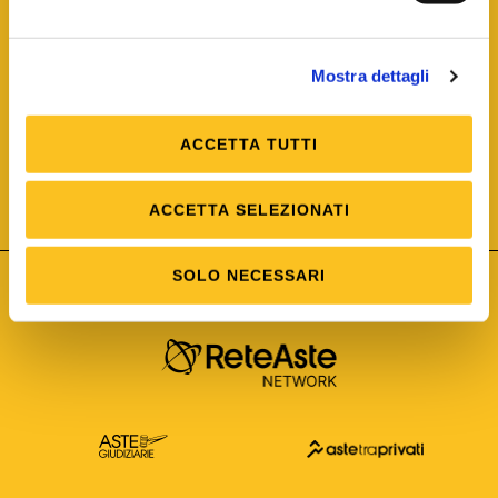
Mostra dettagli
ACCETTA TUTTI
ISO/IEC 25012
Modello di Qualità del dato
ISO /IEC 25024
ACCETTA SELEZIONATI
Misure della Qualità del dato
SOLO NECESSARI
Astetelematiche.it è parte di