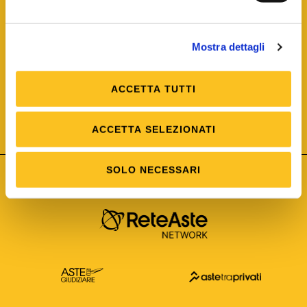
Mostra dettagli
ACCETTA TUTTI
ISO/IEC 25012
Modello di Qualità del dato
ISO /IEC 25024
ACCETTA SELEZIONATI
Misure della Qualità del dato
SOLO NECESSARI
Astetelematiche.it è parte di