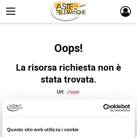
PULS
DI
LOGI
Oops!
La risorsa richiesta non è
stata trovata.
Url:
/home
CONTATTA L'ASSISTENZA TECNICA
Questo sito web utilizza i cookie