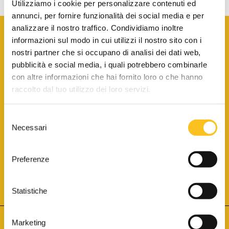
Utilizziamo i cookie per personalizzare contenuti ed
annunci, per fornire funzionalità dei social media e per
analizzare il nostro traffico. Condividiamo inoltre
informazioni sul modo in cui utilizzi il nostro sito con i
nostri partner che si occupano di analisi dei dati web,
pubblicità e social media, i quali potrebbero combinarle
con altre informazioni che hai fornito loro o che hanno
SCARICA LA BROCHURE INFORMATIVA
raccolto dal tuo utilizzo dei loro servizi.
Selezione
SITO INTERNET ISCRITTO AL N. 1 DEL REGISTRO DEI GESTORI
Necessari
DELLA VENDITA TELEMATICA PER TUTTI I DISTRETTI DI CORTE
del
D’APPELLO ITALIANI
(PDG 01.08.2017)
consenso
® Aste Giudiziarie Inlinea S.p.a. - Tutti i diritti sono riservati
Aste Giudiziarie Inlinea S.p.a. - Scali d'Azeglio, 2/6 - 57123 Livorno
Preferenze
P.Iva 01301540496 - REA: LI - 116749 -
Cookie Policy
TWITTER
FACEBOOK
SEGUICI SU
Statistiche
Marketing