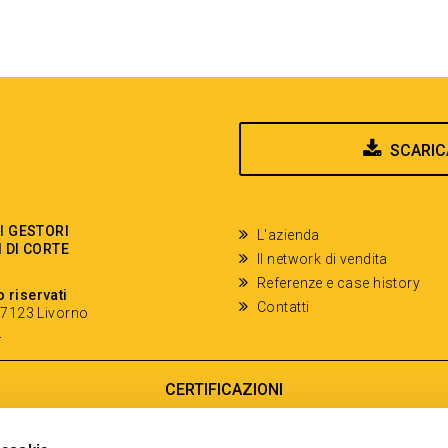
SCARIC
EI GESTORI
L'azienda
I DI CORTE
Il network di vendita
Referenze e case history
o riservati
Contatti
- 57123 Livorno
y
CERTIFICAZIONI