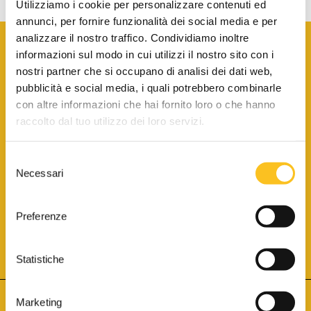
Utilizziamo i cookie per personalizzare contenuti ed
annunci, per fornire funzionalità dei social media e per
analizzare il nostro traffico. Condividiamo inoltre
informazioni sul modo in cui utilizzi il nostro sito con i
nostri partner che si occupano di analisi dei dati web,
pubblicità e social media, i quali potrebbero combinarle
con altre informazioni che hai fornito loro o che hanno
SCARICA LA BROCHURE INFORMATIVA
raccolto dal tuo utilizzo dei loro servizi.
Selezione
SITO INTERNET ISCRITTO AL N. 1 DEL REGISTRO DEI GESTORI
Necessari
DELLA VENDITA TELEMATICA PER TUTTI I DISTRETTI DI CORTE
del
D’APPELLO ITALIANI
(PDG 01.08.2017)
consenso
® Aste Giudiziarie Inlinea S.p.a. - Tutti i diritti sono riservati
Aste Giudiziarie Inlinea S.p.a. - Scali d'Azeglio, 2/6 - 57123 Livorno
Preferenze
P.Iva 01301540496 - REA: LI - 116749 -
Cookie Policy
TWITTER
FACEBOOK
SEGUICI SU
Statistiche
Marketing