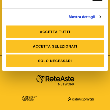
Mostra dettagli
ACCETTA TUTTI
ISO/IEC 25012
Modello di Qualità del dato
ISO /IEC 25024
ACCETTA SELEZIONATI
Misure della Qualità del dato
SOLO NECESSARI
Astetelematiche.it è parte di