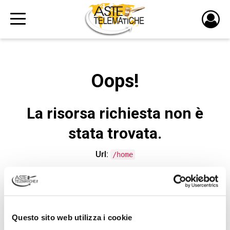
PULS
DI
LOGI
Oops!
La risorsa richiesta non è
stata trovata.
Url:
/home
CONTATTA L'ASSISTENZA TECNICA
Questo sito web utilizza i cookie