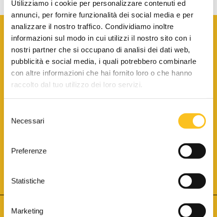
Utilizziamo i cookie per personalizzare contenuti ed
annunci, per fornire funzionalità dei social media e per
analizzare il nostro traffico. Condividiamo inoltre
informazioni sul modo in cui utilizzi il nostro sito con i
nostri partner che si occupano di analisi dei dati web,
pubblicità e social media, i quali potrebbero combinarle
con altre informazioni che hai fornito loro o che hanno
SCARICA LA BROCHURE INFORMATIVA
raccolto dal tuo utilizzo dei loro servizi.
Selezione
SITO INTERNET ISCRITTO AL N. 1 DEL REGISTRO DEI GESTORI
Necessari
DELLA VENDITA TELEMATICA PER TUTTI I DISTRETTI DI CORTE
del
D’APPELLO ITALIANI
(PDG 01.08.2017)
consenso
® Aste Giudiziarie Inlinea S.p.a. - Tutti i diritti sono riservati
Aste Giudiziarie Inlinea S.p.a. - Scali d'Azeglio, 2/6 - 57123 Livorno
Preferenze
P.Iva 01301540496 - REA: LI - 116749 -
Cookie Policy
TWITTER
FACEBOOK
SEGUICI SU
Statistiche
Marketing