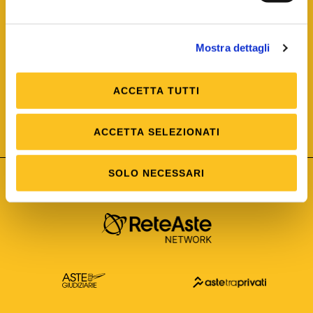
Mostra dettagli
ACCETTA TUTTI
ISO/IEC 25012
Modello di Qualità del dato
ISO /IEC 25024
ACCETTA SELEZIONATI
Misure della Qualità del dato
SOLO NECESSARI
Astetelematiche.it è parte di