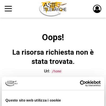
PULS
DI
LOGI
Oops!
La risorsa richiesta non è
stata trovata.
Url:
/home
CONTATTA L'ASSISTENZA TECNICA
Questo sito web utilizza i cookie