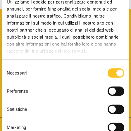
Utilizziamo i cookie per personalizzare contenuti ed
annunci, per fornire funzionalità dei social media e per
analizzare il nostro traffico. Condividiamo inoltre
informazioni sul modo in cui utilizzi il nostro sito con i
nostri partner che si occupano di analisi dei dati web,
pubblicità e social media, i quali potrebbero combinarle
con altre informazioni che hai fornito loro o che hanno
SCARICA LA BROCHURE INFORMATIVA
raccolto dal tuo utilizzo dei loro servizi.
Selezione
SITO INTERNET ISCRITTO AL N. 1 DEL REGISTRO DEI GESTORI
Necessari
DELLA VENDITA TELEMATICA PER TUTTI I DISTRETTI DI CORTE
del
D’APPELLO ITALIANI
(PDG 01.08.2017)
consenso
® Aste Giudiziarie Inlinea S.p.a. - Tutti i diritti sono riservati
Aste Giudiziarie Inlinea S.p.a. - Scali d'Azeglio, 2/6 - 57123 Livorno
Preferenze
P.Iva 01301540496 - REA: LI - 116749 -
Cookie Policy
TWITTER
FACEBOOK
SEGUICI SU
Statistiche
Marketing