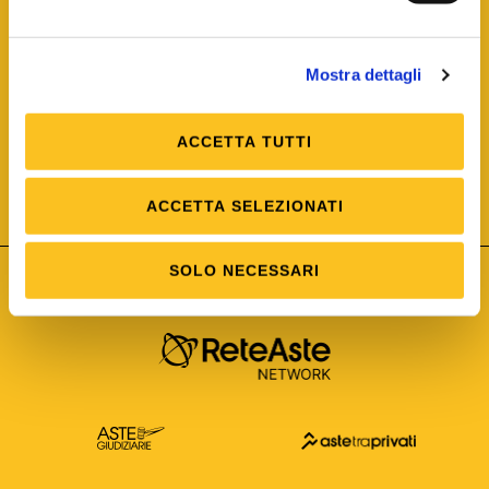
Mostra dettagli
ACCETTA TUTTI
ISO/IEC 25012
Modello di Qualità del dato
ISO /IEC 25024
ACCETTA SELEZIONATI
Misure della Qualità del dato
SOLO NECESSARI
Astetelematiche.it è parte di