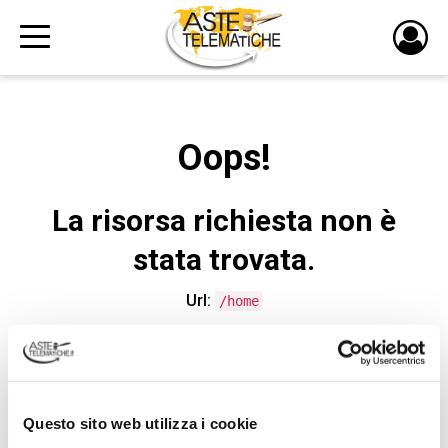
PULS
DI
LOGI
Oops!
La risorsa richiesta non è
stata trovata.
Url:
/home
CONTATTA L'ASSISTENZA TECNICA
Questo sito web utilizza i cookie