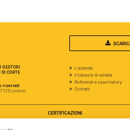
SCARIC
EI GESTORI
L'azienda
I DI CORTE
Il network di vendita
Referenze e case history
o riservati
Contatti
- 57123 Livorno
y
CERTIFICAZIONI