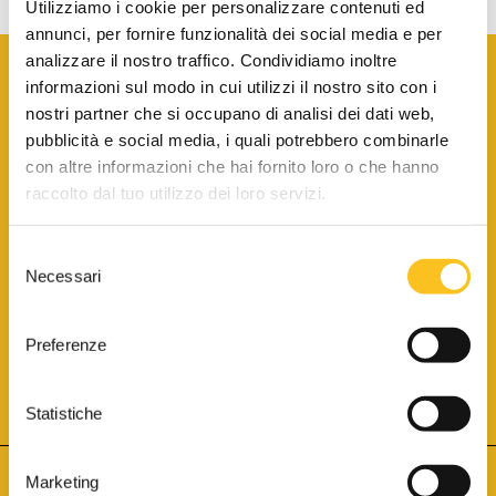
Utilizziamo i cookie per personalizzare contenuti ed
annunci, per fornire funzionalità dei social media e per
analizzare il nostro traffico. Condividiamo inoltre
informazioni sul modo in cui utilizzi il nostro sito con i
nostri partner che si occupano di analisi dei dati web,
pubblicità e social media, i quali potrebbero combinarle
con altre informazioni che hai fornito loro o che hanno
SCARICA LA BROCHURE INFORMATIVA
raccolto dal tuo utilizzo dei loro servizi.
Selezione
SITO INTERNET ISCRITTO AL N. 1 DEL REGISTRO DEI GESTORI
Necessari
DELLA VENDITA TELEMATICA PER TUTTI I DISTRETTI DI CORTE
del
D’APPELLO ITALIANI
(PDG 01.08.2017)
consenso
® Aste Giudiziarie Inlinea S.p.a. - Tutti i diritti sono riservati
Aste Giudiziarie Inlinea S.p.a. - Scali d'Azeglio, 2/6 - 57123 Livorno
Preferenze
P.Iva 01301540496 - REA: LI - 116749 -
Cookie Policy
TWITTER
FACEBOOK
SEGUICI SU
Statistiche
Marketing