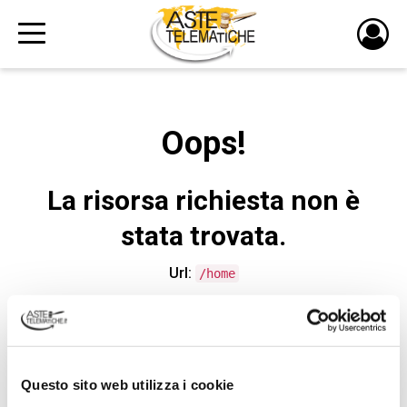
PULS
DI
LOGI
Oops!
La risorsa richiesta non è
stata trovata.
Url:
/home
CONTATTA L'ASSISTENZA TECNICA
Questo sito web utilizza i cookie