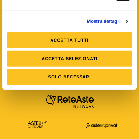
Mostra dettagli
ACCETTA TUTTI
ISO/IEC 25012
Modello di Qualità del dato
ISO /IEC 25024
ACCETTA SELEZIONATI
Misure della Qualità del dato
SOLO NECESSARI
Astetelematiche.it è parte di