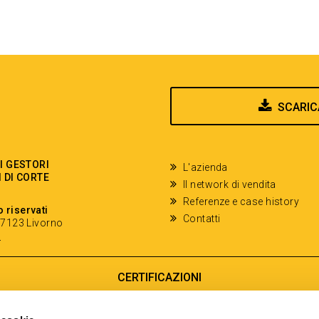
SCARIC
EI GESTORI
L'azienda
I DI CORTE
Il network di vendita
Referenze e case history
o riservati
Contatti
- 57123 Livorno
y
CERTIFICAZIONI