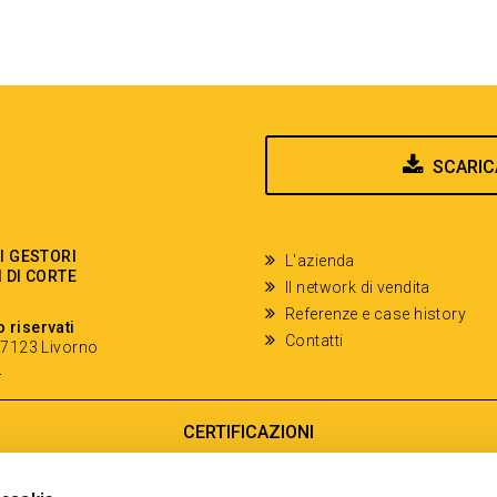
SCARIC
EI GESTORI
L'azienda
I DI CORTE
Il network di vendita
Referenze e case history
o riservati
Contatti
- 57123 Livorno
y
CERTIFICAZIONI