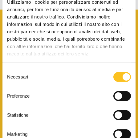
Utilizziamo i cookie per personalizzare contenuti ed
annunci, per fornire funzionalità dei social media e per
analizzare il nostro traffico. Condividiamo inoltre
informazioni sul modo in cui utilizzi il nostro sito con i
nostri partner che si occupano di analisi dei dati web,
pubblicità e social media, i quali potrebbero combinarle
con altre informazioni che hai fornito loro o che hanno
SCARICA LA BROCHURE INFORMATIVA
raccolto dal tuo utilizzo dei loro servizi.
Selezione
SITO INTERNET ISCRITTO AL N. 1 DEL REGISTRO DEI GESTORI
Necessari
DELLA VENDITA TELEMATICA PER TUTTI I DISTRETTI DI CORTE
del
D’APPELLO ITALIANI
(PDG 01.08.2017)
consenso
® Aste Giudiziarie Inlinea S.p.a. - Tutti i diritti sono riservati
Aste Giudiziarie Inlinea S.p.a. - Scali d'Azeglio, 2/6 - 57123 Livorno
Preferenze
P.Iva 01301540496 - REA: LI - 116749 -
Cookie Policy
TWITTER
FACEBOOK
SEGUICI SU
Statistiche
Marketing