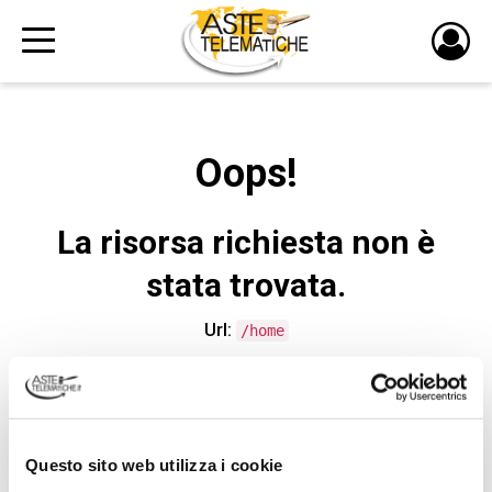
PULS
DI
LOGI
Oops!
La risorsa richiesta non è
stata trovata.
Url:
/home
CONTATTA L'ASSISTENZA TECNICA
Questo sito web utilizza i cookie