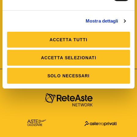
Mostra dettagli
ACCETTA TUTTI
ISO/IEC 25012
Modello di Qualità del dato
ISO /IEC 25024
ACCETTA SELEZIONATI
Misure della Qualità del dato
SOLO NECESSARI
Astetelematiche.it è parte di