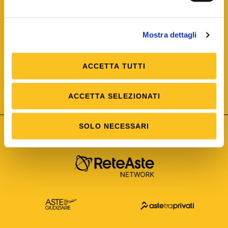
Mostra dettagli
ACCETTA TUTTI
ISO/IEC 25012
Modello di Qualità del dato
ISO /IEC 25024
ACCETTA SELEZIONATI
Misure della Qualità del dato
SOLO NECESSARI
Astetelematiche.it è parte di