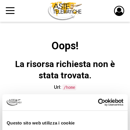
PULS
DI
LOGI
Oops!
La risorsa richiesta non è
stata trovata.
Url:
/home
CONTATTA L'ASSISTENZA TECNICA
Questo sito web utilizza i cookie