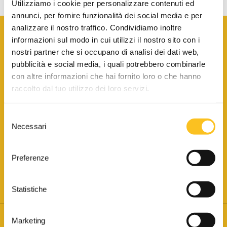
Utilizziamo i cookie per personalizzare contenuti ed
annunci, per fornire funzionalità dei social media e per
analizzare il nostro traffico. Condividiamo inoltre
informazioni sul modo in cui utilizzi il nostro sito con i
nostri partner che si occupano di analisi dei dati web,
pubblicità e social media, i quali potrebbero combinarle
con altre informazioni che hai fornito loro o che hanno
SCARICA LA BROCHURE INFORMATIVA
raccolto dal tuo utilizzo dei loro servizi.
Selezione
SITO INTERNET ISCRITTO AL N. 1 DEL REGISTRO DEI GESTORI
Necessari
DELLA VENDITA TELEMATICA PER TUTTI I DISTRETTI DI CORTE
del
D’APPELLO ITALIANI
(PDG 01.08.2017)
consenso
® Aste Giudiziarie Inlinea S.p.a. - Tutti i diritti sono riservati
Aste Giudiziarie Inlinea S.p.a. - Scali d'Azeglio, 2/6 - 57123 Livorno
Preferenze
P.Iva 01301540496 - REA: LI - 116749 -
Cookie Policy
TWITTER
FACEBOOK
SEGUICI SU
Statistiche
Marketing