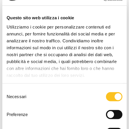
Descrizione lotto
Diritto di piena proprietà di autorimessa in lamiera metallica.
Questo sito web utilizza i cookie
DATI VENDITA
Utilizziamo i cookie per personalizzare contenuti ed
annunci, per fornire funzionalità dei social media e per
Referente vendita
analizzare il nostro traffico. Condividiamo inoltre
Dott. Caterina Sinico
informazioni sul modo in cui utilizzi il nostro sito con i
Tipo di vendita
nostri partner che si occupano di analisi dei dati web,
Asincrona
pubblicità e social media, i quali potrebbero combinarle
con altre informazioni che hai fornito loro o che hanno
Termine presentazione offerte
raccolto dal tuo utilizzo dei loro servizi.
22/06/2026 12:00:00
Prolungamento
Selezione
Qualora vengano effettuate offerte negli ultimi
15
minuti di
Necessari
del
gara, l'orario di fine gara verrà automaticamente
consenso
prolungato di ulteriori
360
minuti per un numero illimitato di
Preferenze
prolungamenti. Ciascun prolungamento inizierà dall'orario di
fine gara
.