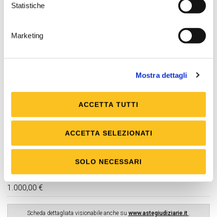
Cauzione
Statistiche
500,00 €
da versare mediante
bonifico bancario c/c
Marketing
IT15B0569622400000004000X53 intestato a
Tribunale di Verbania presso Banca Popolare di
Sondrio
Mostra dettagli
Firma digitale
Necessaria
ACCETTA TUTTI
Posta elettronica certificata (PEC)
Necessaria
ACCETTA SELEZIONATI
Rilancio minimo
500,00 €
SOLO NECESSARI
Rilancio massimo
1.000,00 €
Scheda dettagliata visionabile anche su
www.astegiudiziarie.it
.