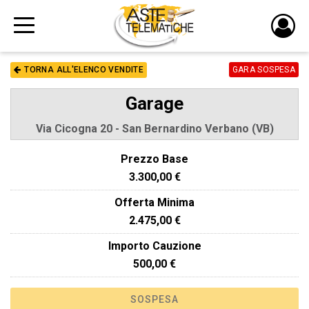
PULS
DI
TORNA ALL'ELENCO VENDITE
GARA SOSPESA
LOGI
Garage
Via Cicogna 20 - San Bernardino Verbano (VB)
Prezzo Base
3.300,00 €
Offerta Minima
2.475,00 €
Importo Cauzione
500,00 €