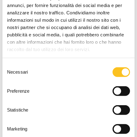
annunci, per fornire funzionalità dei social media e per
Referente vendita
analizzare il nostro traffico. Condividiamo inoltre
Dott. Antonietta Sacco
informazioni sul modo in cui utilizzi il nostro sito con i
Tipo di vendita
nostri partner che si occupano di analisi dei dati web,
Asincrona
pubblicità e social media, i quali potrebbero combinarle
con altre informazioni che hai fornito loro o che hanno
Termine presentazione offerte
raccolto dal tuo utilizzo dei loro servizi.
22/06/2026 12:00:00
Udienza terminata:
Selezione
23/06/2026 16:16:01
Necessari
del
Cauzione
consenso
2.000,00 €
da versare mediante
Preferenze
bonifico bancario c/c
IT15B0569622400000004000X53 intestato a
Tribunale di Verbania presso Banca Popolare di
Statistiche
Sondrio
Marketing
Firma digitale