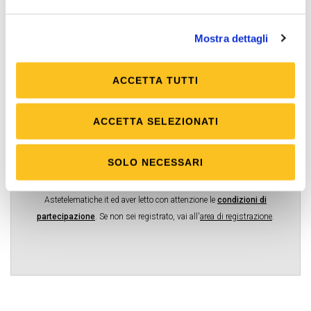
Necessaria
Posta elettronica certificata (PEC)
Mostra dettagli
Necessaria
Rilancio minimo
ACCETTA TUTTI
2.000,00 €
Rilancio massimo
ACCETTA SELEZIONATI
4.000,00 €
SOLO NECESSARI
Scheda dettagliata visionabile anche su
www.astegiudiziarie.it
.
Per partecipare alla vendita telematica occorre essere registrati al portale
Astetelematiche.it ed aver letto con attenzione le
condizioni di
partecipazione
.
Se non sei registrato, vai all'
area di registrazione
.