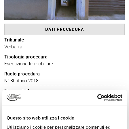
DATI PROCEDURA
Tribunale
Verbania
Tipologia procedura
Esecuzione Immobiliare
Ruolo procedura
N° 80 Anno 2018
Numero lotto
4
Descrizione lotto
Deposito e autorimessa
Questo sito web utilizza i cookie
DATI VENDITA
Utilizziamo i cookie per personalizzare contenuti ed