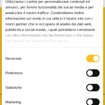
Utilizziamo i cookie per personalizzare contenuti ed
annunci, per fornire funzionalità dei social media e per
analizzare il nostro traffico. Condividiamo inoltre
informazioni sul modo in cui utilizzi il nostro sito con i
nostri partner che si occupano di analisi dei dati web,
pubblicità e social media, i quali potrebbero combinarle
con altre informazioni che hai fornito loro o che hanno
SCARICA LA BROCHURE INFORMATIVA
raccolto dal tuo utilizzo dei loro servizi.
Selezione
SITO INTERNET ISCRITTO AL N. 1 DEL REGISTRO DEI GESTORI
Necessari
DELLA VENDITA TELEMATICA PER TUTTI I DISTRETTI DI CORTE
del
D’APPELLO ITALIANI
(PDG 01.08.2017)
consenso
® Aste Giudiziarie Inlinea S.p.a. - Tutti i diritti sono riservati
Aste Giudiziarie Inlinea S.p.a. - Scali d'Azeglio, 2/6 - 57123 Livorno
Preferenze
P.Iva 01301540496 - REA: LI - 116749 -
Cookie Policy
TWITTER
FACEBOOK
SEGUICI SU
Statistiche
Marketing