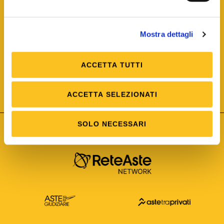
Mostra dettagli
ACCETTA TUTTI
ISO/IEC 25012
Modello di Qualità del dato
ISO /IEC 25024
ACCETTA SELEZIONATI
Misure della Qualità del dato
SOLO NECESSARI
Astetelematiche.it è parte di