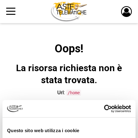
PULS
DI
LOGI
Oops!
La risorsa richiesta non è
stata trovata.
Url:
/home
CONTATTA L'ASSISTENZA TECNICA
Questo sito web utilizza i cookie