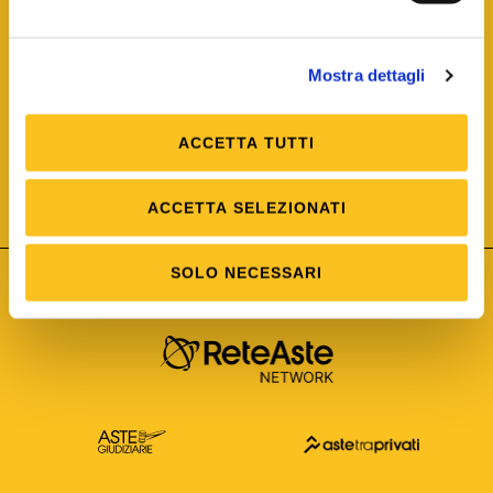
Mostra dettagli
ACCETTA TUTTI
ISO/IEC 25012
Modello di Qualità del dato
ISO /IEC 25024
ACCETTA SELEZIONATI
Misure della Qualità del dato
SOLO NECESSARI
Astetelematiche.it è parte di