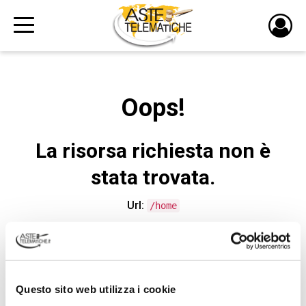
PULS
DI
LOGI
Oops!
La risorsa richiesta non è
stata trovata.
Url:
/home
CONTATTA L'ASSISTENZA TECNICA
Questo sito web utilizza i cookie