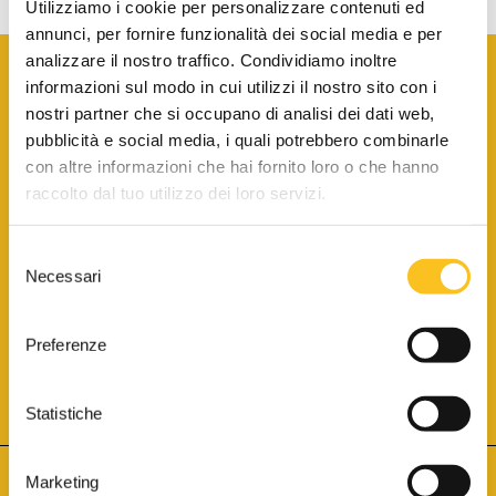
Utilizziamo i cookie per personalizzare contenuti ed
annunci, per fornire funzionalità dei social media e per
analizzare il nostro traffico. Condividiamo inoltre
informazioni sul modo in cui utilizzi il nostro sito con i
nostri partner che si occupano di analisi dei dati web,
pubblicità e social media, i quali potrebbero combinarle
con altre informazioni che hai fornito loro o che hanno
SCARICA LA BROCHURE INFORMATIVA
raccolto dal tuo utilizzo dei loro servizi.
Selezione
SITO INTERNET ISCRITTO AL N. 1 DEL REGISTRO DEI GESTORI
Necessari
DELLA VENDITA TELEMATICA PER TUTTI I DISTRETTI DI CORTE
del
D’APPELLO ITALIANI
(PDG 01.08.2017)
consenso
® Aste Giudiziarie Inlinea S.p.a. - Tutti i diritti sono riservati
Aste Giudiziarie Inlinea S.p.a. - Scali d'Azeglio, 2/6 - 57123 Livorno
Preferenze
P.Iva 01301540496 - REA: LI - 116749 -
Cookie Policy
TWITTER
FACEBOOK
SEGUICI SU
Statistiche
Marketing