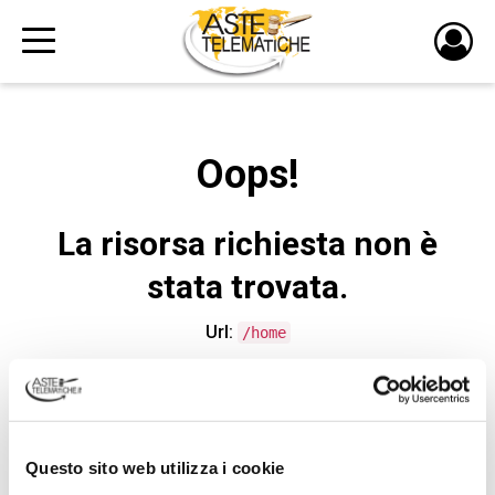
PULS
DI
LOGI
Oops!
La risorsa richiesta non è
stata trovata.
Url:
/home
CONTATTA L'ASSISTENZA TECNICA
Questo sito web utilizza i cookie