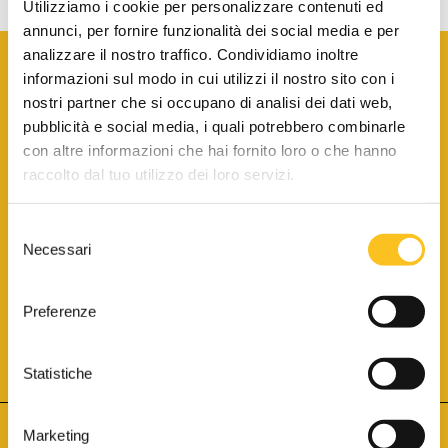
Utilizziamo i cookie per personalizzare contenuti ed
annunci, per fornire funzionalità dei social media e per
analizzare il nostro traffico. Condividiamo inoltre
informazioni sul modo in cui utilizzi il nostro sito con i
nostri partner che si occupano di analisi dei dati web,
pubblicità e social media, i quali potrebbero combinarle
con altre informazioni che hai fornito loro o che hanno
SCARICA LA BROCHURE INFORMATIVA
raccolto dal tuo utilizzo dei loro servizi.
Selezione
SITO INTERNET ISCRITTO AL N. 1 DEL REGISTRO DEI GESTORI
Necessari
DELLA VENDITA TELEMATICA PER TUTTI I DISTRETTI DI CORTE
del
D’APPELLO ITALIANI
(PDG 01.08.2017)
consenso
® Aste Giudiziarie Inlinea S.p.a. - Tutti i diritti sono riservati
Aste Giudiziarie Inlinea S.p.a. - Scali d'Azeglio, 2/6 - 57123 Livorno
Preferenze
P.Iva 01301540496 - REA: LI - 116749 -
Cookie Policy
TWITTER
FACEBOOK
SEGUICI SU
Statistiche
Marketing