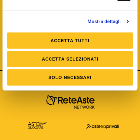
Mostra dettagli
ACCETTA TUTTI
ISO/IEC 25012
Modello di Qualità del dato
ISO /IEC 25024
ACCETTA SELEZIONATI
Misure della Qualità del dato
SOLO NECESSARI
Astetelematiche.it è parte di