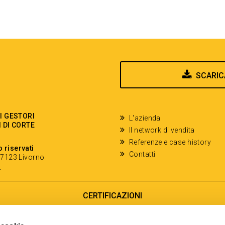
SCARIC
EI GESTORI
L'azienda
I DI CORTE
Il network di vendita
Referenze e case history
o riservati
Contatti
- 57123 Livorno
y
CERTIFICAZIONI