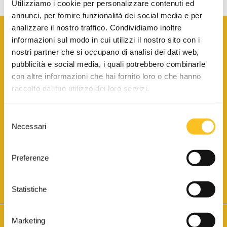
Utilizziamo i cookie per personalizzare contenuti ed
annunci, per fornire funzionalità dei social media e per
analizzare il nostro traffico. Condividiamo inoltre
informazioni sul modo in cui utilizzi il nostro sito con i
nostri partner che si occupano di analisi dei dati web,
pubblicità e social media, i quali potrebbero combinarle
con altre informazioni che hai fornito loro o che hanno
SCARICA LA BROCHURE INFORMATIVA
raccolto dal tuo utilizzo dei loro servizi.
Selezione
SITO INTERNET ISCRITTO AL N. 1 DEL REGISTRO DEI GESTORI
Necessari
DELLA VENDITA TELEMATICA PER TUTTI I DISTRETTI DI CORTE
del
D’APPELLO ITALIANI
(PDG 01.08.2017)
consenso
® Aste Giudiziarie Inlinea S.p.a. - Tutti i diritti sono riservati
Aste Giudiziarie Inlinea S.p.a. - Scali d'Azeglio, 2/6 - 57123 Livorno
Preferenze
P.Iva 01301540496 - REA: LI - 116749 -
Cookie Policy
TWITTER
FACEBOOK
SEGUICI SU
Statistiche
Marketing