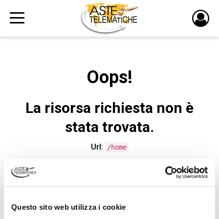
PULS
DI
LOGI
Oops!
La risorsa richiesta non è
stata trovata.
Url:
/home
CONTATTA L'ASSISTENZA TECNICA
Questo sito web utilizza i cookie