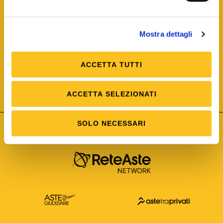
Mostra dettagli
ACCETTA TUTTI
ISO/IEC 25012
Modello di Qualità del dato
ISO /IEC 25024
ACCETTA SELEZIONATI
Misure della Qualità del dato
SOLO NECESSARI
Astetelematiche.it è parte di