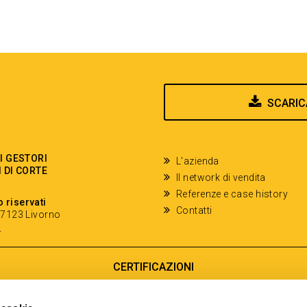
SCARIC
EI GESTORI
L'azienda
I DI CORTE
Il network di vendita
Referenze e case history
o riservati
Contatti
- 57123 Livorno
y
CERTIFICAZIONI