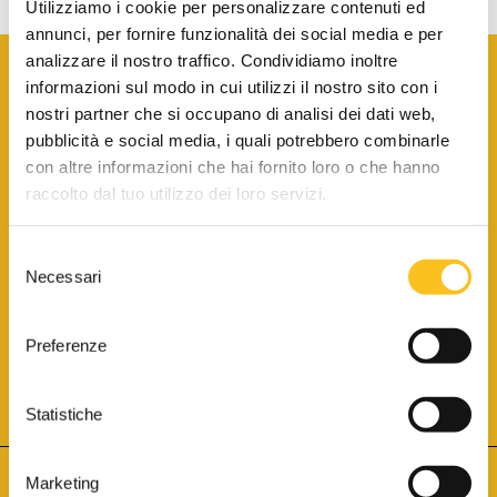
Utilizziamo i cookie per personalizzare contenuti ed
annunci, per fornire funzionalità dei social media e per
analizzare il nostro traffico. Condividiamo inoltre
informazioni sul modo in cui utilizzi il nostro sito con i
nostri partner che si occupano di analisi dei dati web,
pubblicità e social media, i quali potrebbero combinarle
con altre informazioni che hai fornito loro o che hanno
SCARICA LA BROCHURE INFORMATIVA
raccolto dal tuo utilizzo dei loro servizi.
Selezione
SITO INTERNET ISCRITTO AL N. 1 DEL REGISTRO DEI GESTORI
Necessari
DELLA VENDITA TELEMATICA PER TUTTI I DISTRETTI DI CORTE
del
D’APPELLO ITALIANI
(PDG 01.08.2017)
consenso
® Aste Giudiziarie Inlinea S.p.a. - Tutti i diritti sono riservati
Aste Giudiziarie Inlinea S.p.a. - Scali d'Azeglio, 2/6 - 57123 Livorno
Preferenze
P.Iva 01301540496 - REA: LI - 116749 -
Cookie Policy
TWITTER
FACEBOOK
SEGUICI SU
Statistiche
Marketing