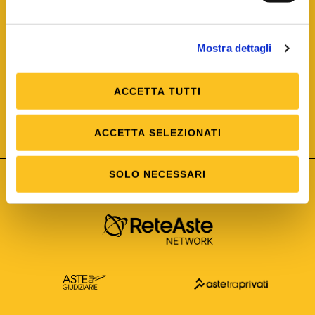
Mostra dettagli
ACCETTA TUTTI
ISO/IEC 25012
Modello di Qualità del dato
ISO /IEC 25024
ACCETTA SELEZIONATI
Misure della Qualità del dato
SOLO NECESSARI
Astetelematiche.it è parte di