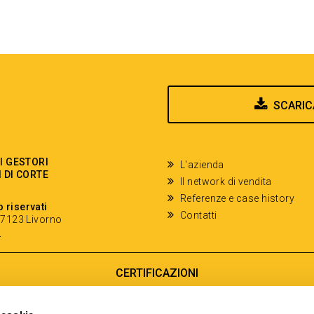
SCARIC
EI GESTORI
L'azienda
I DI CORTE
Il network di vendita
Referenze e case history
o riservati
Contatti
- 57123 Livorno
y
CERTIFICAZIONI