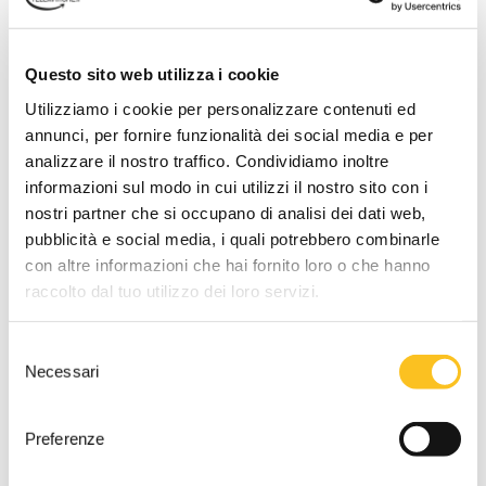
Referente vendita
Dott. Caterina Sinico
Questo sito web utilizza i cookie
Tipo di vendita
Utilizziamo i cookie per personalizzare contenuti ed
Asincrona
annunci, per fornire funzionalità dei social media e per
Termine presentazione offerte
analizzare il nostro traffico. Condividiamo inoltre
22/06/2026 12:00:00
informazioni sul modo in cui utilizzi il nostro sito con i
nostri partner che si occupano di analisi dei dati web,
Inizio gara:
pubblicità e social media, i quali potrebbero combinarle
11/07/2026 10:00:00
con altre informazioni che hai fornito loro o che hanno
Fine gara:
raccolto dal tuo utilizzo dei loro servizi.
18/07/2026 06:00:00
Prolungamento
Selezione
Qualora vengano effettuate offerte negli ultimi
15
minuti di
Necessari
del
gara, l'orario di fine gara verrà automaticamente
consenso
prolungato di ulteriori
360
minuti per un numero illimitato di
Preferenze
prolungamenti. Ciascun prolungamento inizierà dall'orario di
fine gara
.