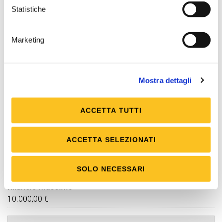
Statistiche
Cauzione
5.000,00 €
da versare mediante
bonifico bancario c/c
Marketing
IT15B0569622400000004000X53 intestato a
Tribunale di Verbania presso Banca Popolare di
Sondrio
Mostra dettagli
Firma digitale
ACCETTA TUTTI
Necessaria
Posta elettronica certificata (PEC)
ACCETTA SELEZIONATI
Necessaria
Rilancio minimo
SOLO NECESSARI
5.000,00 €
Rilancio massimo
10.000,00 €