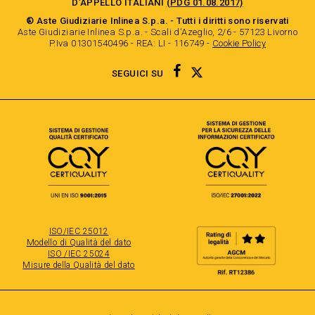
D’APPELLO ITALIANI
(PDG 01.08.2017)
® Aste Giudiziarie Inlinea S.p.a. - Tutti i diritti sono riservati
Aste Giudiziarie Inlinea S.p.a. - Scali d'Azeglio, 2/6 - 57123 Livorno
P.Iva 01301540496 - REA: LI - 116749 -
Cookie Policy
TWITTER
FACEBOOK
SEGUICI SU
ISO/IEC 25012
Modello di Qualità del dato
ISO /IEC 25024
Misure della Qualità del dato