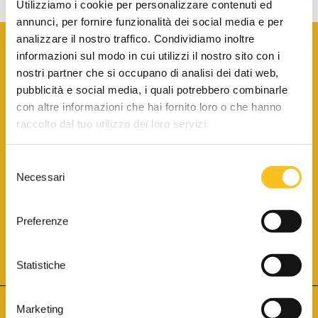
Utilizziamo i cookie per personalizzare contenuti ed
annunci, per fornire funzionalità dei social media e per
analizzare il nostro traffico. Condividiamo inoltre
informazioni sul modo in cui utilizzi il nostro sito con i
nostri partner che si occupano di analisi dei dati web,
pubblicità e social media, i quali potrebbero combinarle
con altre informazioni che hai fornito loro o che hanno
SCARICA LA BROCHURE INFORMATIVA
raccolto dal tuo utilizzo dei loro servizi.
Selezione
SITO INTERNET ISCRITTO AL N. 1 DEL REGISTRO DEI GESTORI
Necessari
DELLA VENDITA TELEMATICA PER TUTTI I DISTRETTI DI CORTE
del
D’APPELLO ITALIANI
(PDG 01.08.2017)
consenso
® Aste Giudiziarie Inlinea S.p.a. - Tutti i diritti sono riservati
Aste Giudiziarie Inlinea S.p.a. - Scali d'Azeglio, 2/6 - 57123 Livorno
Preferenze
P.Iva 01301540496 - REA: LI - 116749 -
Cookie Policy
TWITTER
FACEBOOK
SEGUICI SU
Statistiche
Marketing