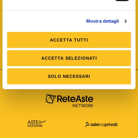
Mostra dettagli
ACCETTA TUTTI
ISO/IEC 25012
Modello di Qualità del dato
ISO /IEC 25024
ACCETTA SELEZIONATI
Misure della Qualità del dato
SOLO NECESSARI
Astetelematiche.it è parte di