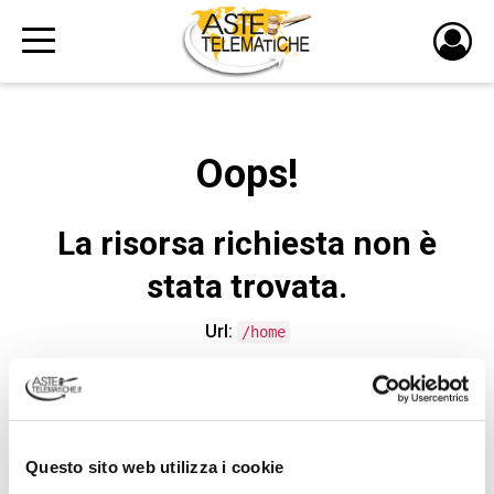
PULS
DI
LOGI
Oops!
La risorsa richiesta non è
stata trovata.
Url:
/home
CONTATTA L'ASSISTENZA TECNICA
Questo sito web utilizza i cookie