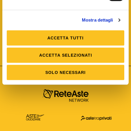
Mostra dettagli
ACCETTA TUTTI
ISO/IEC 25012
Modello di Qualità del dato
ISO /IEC 25024
ACCETTA SELEZIONATI
Misure della Qualità del dato
SOLO NECESSARI
Astetelematiche.it è parte di