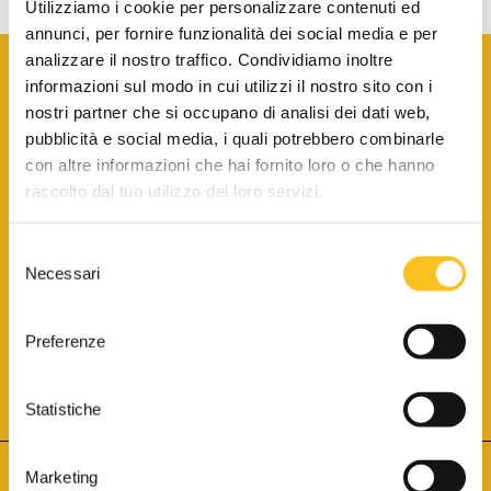
Utilizziamo i cookie per personalizzare contenuti ed
annunci, per fornire funzionalità dei social media e per
analizzare il nostro traffico. Condividiamo inoltre
informazioni sul modo in cui utilizzi il nostro sito con i
nostri partner che si occupano di analisi dei dati web,
pubblicità e social media, i quali potrebbero combinarle
con altre informazioni che hai fornito loro o che hanno
SCARICA LA BROCHURE INFORMATIVA
raccolto dal tuo utilizzo dei loro servizi.
Selezione
SITO INTERNET ISCRITTO AL N. 1 DEL REGISTRO DEI GESTORI
Necessari
DELLA VENDITA TELEMATICA PER TUTTI I DISTRETTI DI CORTE
del
D’APPELLO ITALIANI
(PDG 01.08.2017)
consenso
® Aste Giudiziarie Inlinea S.p.a. - Tutti i diritti sono riservati
Aste Giudiziarie Inlinea S.p.a. - Scali d'Azeglio, 2/6 - 57123 Livorno
Preferenze
P.Iva 01301540496 - REA: LI - 116749 -
Cookie Policy
TWITTER
FACEBOOK
SEGUICI SU
Statistiche
Marketing