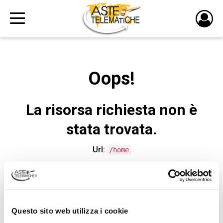
PULS
DI
LOGI
Oops!
La risorsa richiesta non è
stata trovata.
Url:
/home
CONTATTA L'ASSISTENZA TECNICA
Questo sito web utilizza i cookie