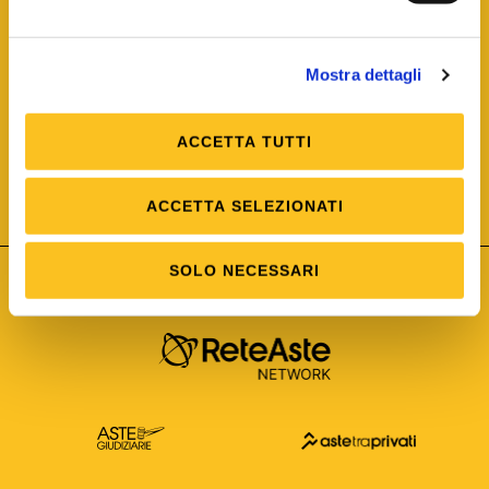
Mostra dettagli
ACCETTA TUTTI
ISO/IEC 25012
Modello di Qualità del dato
ISO /IEC 25024
ACCETTA SELEZIONATI
Misure della Qualità del dato
SOLO NECESSARI
Astetelematiche.it è parte di