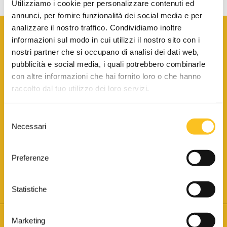
Utilizziamo i cookie per personalizzare contenuti ed
annunci, per fornire funzionalità dei social media e per
analizzare il nostro traffico. Condividiamo inoltre
informazioni sul modo in cui utilizzi il nostro sito con i
nostri partner che si occupano di analisi dei dati web,
pubblicità e social media, i quali potrebbero combinarle
con altre informazioni che hai fornito loro o che hanno
SCARICA LA BROCHURE INFORMATIVA
raccolto dal tuo utilizzo dei loro servizi.
Selezione
SITO INTERNET ISCRITTO AL N. 1 DEL REGISTRO DEI GESTORI
Necessari
DELLA VENDITA TELEMATICA PER TUTTI I DISTRETTI DI CORTE
del
D’APPELLO ITALIANI
(PDG 01.08.2017)
consenso
® Aste Giudiziarie Inlinea S.p.a. - Tutti i diritti sono riservati
Aste Giudiziarie Inlinea S.p.a. - Scali d'Azeglio, 2/6 - 57123 Livorno
Preferenze
P.Iva 01301540496 - REA: LI - 116749 -
Cookie Policy
TWITTER
FACEBOOK
SEGUICI SU
Statistiche
Marketing