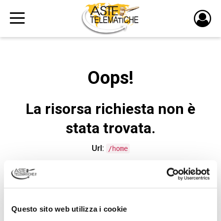
PULS
DI
LOGI
Oops!
La risorsa richiesta non è
stata trovata.
Url:
/home
CONTATTA L'ASSISTENZA TECNICA
Questo sito web utilizza i cookie