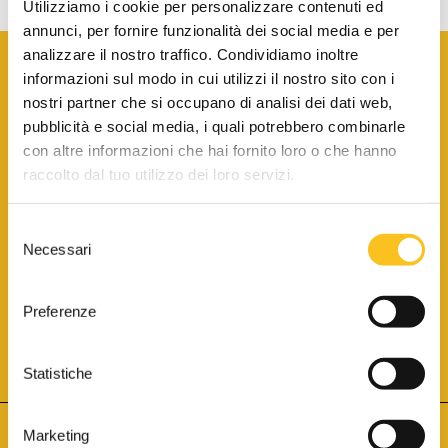
Utilizziamo i cookie per personalizzare contenuti ed
annunci, per fornire funzionalità dei social media e per
analizzare il nostro traffico. Condividiamo inoltre
informazioni sul modo in cui utilizzi il nostro sito con i
nostri partner che si occupano di analisi dei dati web,
pubblicità e social media, i quali potrebbero combinarle
con altre informazioni che hai fornito loro o che hanno
SCARICA LA BROCHURE INFORMATIVA
raccolto dal tuo utilizzo dei loro servizi.
Selezione
SITO INTERNET ISCRITTO AL N. 1 DEL REGISTRO DEI GESTORI
Necessari
DELLA VENDITA TELEMATICA PER TUTTI I DISTRETTI DI CORTE
del
D’APPELLO ITALIANI
(PDG 01.08.2017)
consenso
® Aste Giudiziarie Inlinea S.p.a. - Tutti i diritti sono riservati
Aste Giudiziarie Inlinea S.p.a. - Scali d'Azeglio, 2/6 - 57123 Livorno
Preferenze
P.Iva 01301540496 - REA: LI - 116749 -
Cookie Policy
TWITTER
FACEBOOK
SEGUICI SU
Statistiche
Marketing