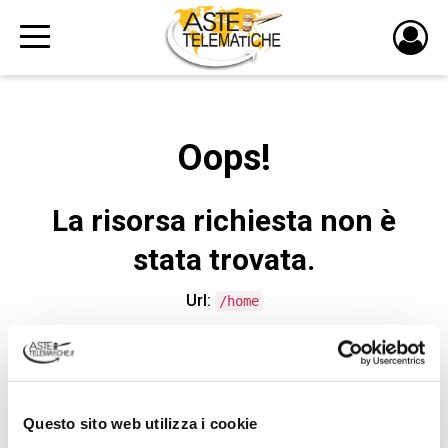
PULS
DI
LOGI
Oops!
La risorsa richiesta non è
stata trovata.
Url:
/home
CONTATTA L'ASSISTENZA TECNICA
Questo sito web utilizza i cookie