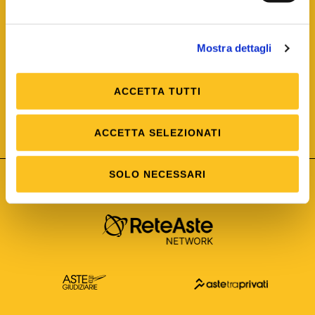
Mostra dettagli
ACCETTA TUTTI
ISO/IEC 25012
Modello di Qualità del dato
ISO /IEC 25024
ACCETTA SELEZIONATI
Misure della Qualità del dato
SOLO NECESSARI
Astetelematiche.it è parte di