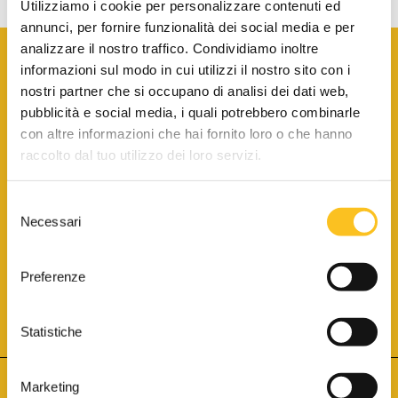
Utilizziamo i cookie per personalizzare contenuti ed
annunci, per fornire funzionalità dei social media e per
analizzare il nostro traffico. Condividiamo inoltre
informazioni sul modo in cui utilizzi il nostro sito con i
nostri partner che si occupano di analisi dei dati web,
pubblicità e social media, i quali potrebbero combinarle
con altre informazioni che hai fornito loro o che hanno
SCARICA LA BROCHURE INFORMATIVA
raccolto dal tuo utilizzo dei loro servizi.
Selezione
SITO INTERNET ISCRITTO AL N. 1 DEL REGISTRO DEI GESTORI
Necessari
DELLA VENDITA TELEMATICA PER TUTTI I DISTRETTI DI CORTE
del
D’APPELLO ITALIANI
(PDG 01.08.2017)
consenso
® Aste Giudiziarie Inlinea S.p.a. - Tutti i diritti sono riservati
Aste Giudiziarie Inlinea S.p.a. - Scali d'Azeglio, 2/6 - 57123 Livorno
Preferenze
P.Iva 01301540496 - REA: LI - 116749 -
Cookie Policy
TWITTER
FACEBOOK
SEGUICI SU
Statistiche
Marketing