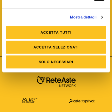
Mostra dettagli
ACCETTA TUTTI
ISO/IEC 25012
Modello di Qualità del dato
ISO /IEC 25024
ACCETTA SELEZIONATI
Misure della Qualità del dato
SOLO NECESSARI
Astetelematiche.it è parte di