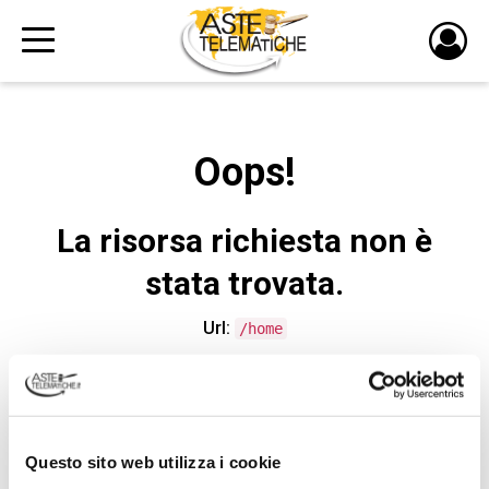
PULS
DI
LOGI
Oops!
La risorsa richiesta non è
stata trovata.
Url:
/home
CONTATTA L'ASSISTENZA TECNICA
Questo sito web utilizza i cookie