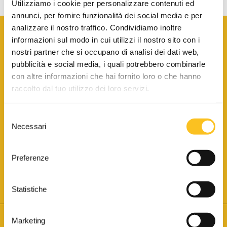
Utilizziamo i cookie per personalizzare contenuti ed
annunci, per fornire funzionalità dei social media e per
analizzare il nostro traffico. Condividiamo inoltre
informazioni sul modo in cui utilizzi il nostro sito con i
nostri partner che si occupano di analisi dei dati web,
pubblicità e social media, i quali potrebbero combinarle
con altre informazioni che hai fornito loro o che hanno
SCARICA LA BROCHURE INFORMATIVA
raccolto dal tuo utilizzo dei loro servizi.
Selezione
SITO INTERNET ISCRITTO AL N. 1 DEL REGISTRO DEI GESTORI
Necessari
DELLA VENDITA TELEMATICA PER TUTTI I DISTRETTI DI CORTE
del
D’APPELLO ITALIANI
(PDG 01.08.2017)
consenso
® Aste Giudiziarie Inlinea S.p.a. - Tutti i diritti sono riservati
Aste Giudiziarie Inlinea S.p.a. - Scali d'Azeglio, 2/6 - 57123 Livorno
Preferenze
P.Iva 01301540496 - REA: LI - 116749 -
Cookie Policy
TWITTER
FACEBOOK
SEGUICI SU
Statistiche
Marketing