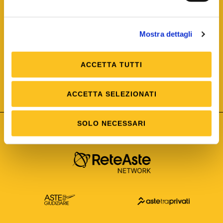
Mostra dettagli
ACCETTA TUTTI
ISO/IEC 25012
Modello di Qualità del dato
ISO /IEC 25024
ACCETTA SELEZIONATI
Misure della Qualità del dato
SOLO NECESSARI
Astetelematiche.it è parte di