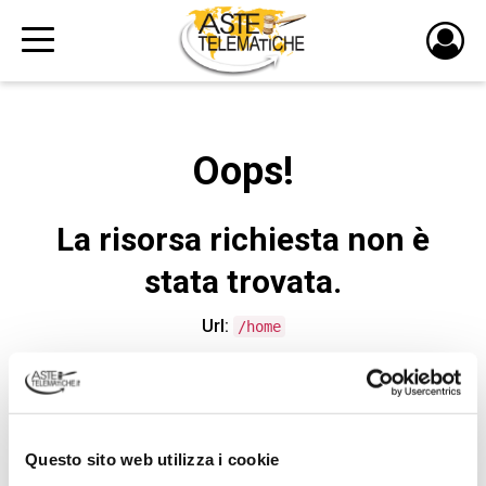
PULS
DI
LOGI
Oops!
La risorsa richiesta non è
stata trovata.
Url:
/home
CONTATTA L'ASSISTENZA TECNICA
Questo sito web utilizza i cookie