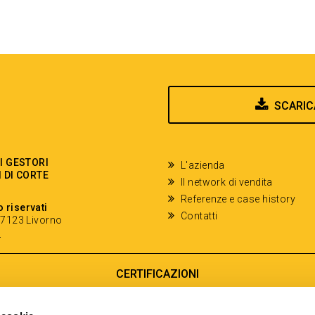
SCARIC
EI GESTORI
L'azienda
I DI CORTE
Il network di vendita
Referenze e case history
o riservati
Contatti
- 57123 Livorno
y
CERTIFICAZIONI