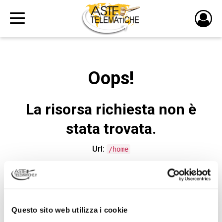
PULS
DI
LOGI
Oops!
La risorsa richiesta non è
stata trovata.
Url:
/home
CONTATTA L'ASSISTENZA TECNICA
Questo sito web utilizza i cookie