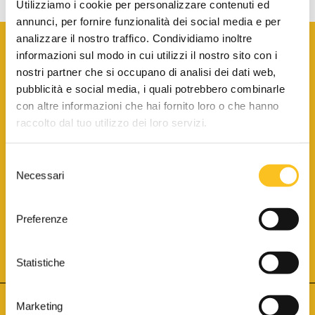
Utilizziamo i cookie per personalizzare contenuti ed
annunci, per fornire funzionalità dei social media e per
analizzare il nostro traffico. Condividiamo inoltre
informazioni sul modo in cui utilizzi il nostro sito con i
nostri partner che si occupano di analisi dei dati web,
pubblicità e social media, i quali potrebbero combinarle
con altre informazioni che hai fornito loro o che hanno
SCARICA LA BROCHURE INFORMATIVA
raccolto dal tuo utilizzo dei loro servizi.
Selezione
SITO INTERNET ISCRITTO AL N. 1 DEL REGISTRO DEI GESTORI
Necessari
DELLA VENDITA TELEMATICA PER TUTTI I DISTRETTI DI CORTE
del
D’APPELLO ITALIANI
(PDG 01.08.2017)
consenso
® Aste Giudiziarie Inlinea S.p.a. - Tutti i diritti sono riservati
Aste Giudiziarie Inlinea S.p.a. - Scali d'Azeglio, 2/6 - 57123 Livorno
Preferenze
P.Iva 01301540496 - REA: LI - 116749 -
Cookie Policy
TWITTER
FACEBOOK
SEGUICI SU
Statistiche
Marketing