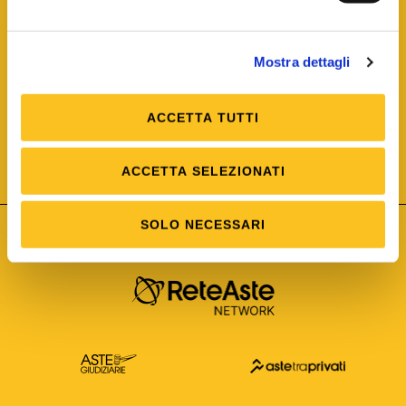
Mostra dettagli
ACCETTA TUTTI
ISO/IEC 25012
Modello di Qualità del dato
ISO /IEC 25024
ACCETTA SELEZIONATI
Misure della Qualità del dato
SOLO NECESSARI
Astetelematiche.it è parte di