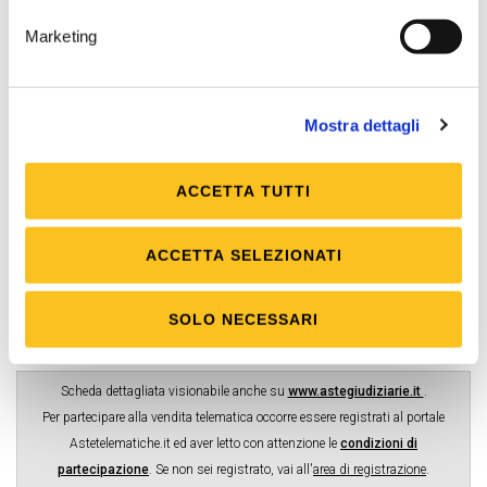
IT15B0569622400000004000X53 intestato a
Tribunale di Verbania presso Banca Popolare di
Marketing
Sondrio
Firma digitale
Mostra dettagli
Necessaria
Posta elettronica certificata (PEC)
ACCETTA TUTTI
Necessaria
Rilancio minimo
ACCETTA SELEZIONATI
10.000,00 €
Rilancio massimo
SOLO NECESSARI
20.000,00 €
Scheda dettagliata visionabile anche su
www.astegiudiziarie.it
.
Per partecipare alla vendita telematica occorre essere registrati al portale
Astetelematiche.it ed aver letto con attenzione le
condizioni di
partecipazione
.
Se non sei registrato, vai all'
area di registrazione
.