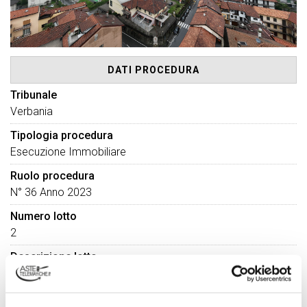
DATI PROCEDURA
Tribunale
Verbania
Tipologia procedura
Esecuzione Immobiliare
Ruolo procedura
N° 36 Anno 2023
Numero lotto
2
Descrizione lotto
Ristorante ubicato a Arona (NO) - VIA ITALIA 26 oltre alla
quota pari ad ½ del locale caldaia, cabinaelettrica ubicata a
Arona (NO) - VIA ITALIA 26Completa la proprietà il sub. 19,