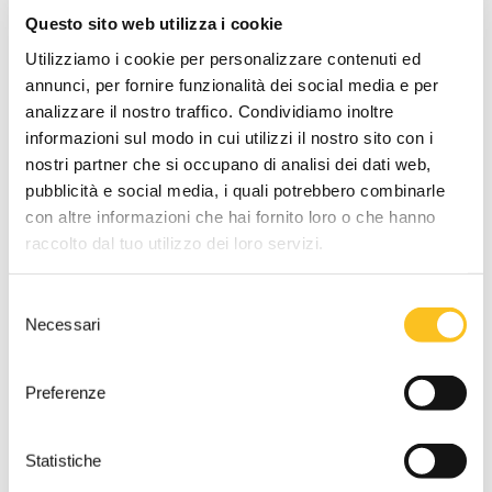
Questo sito web utilizza i cookie
identificato in perizia come lotto 4, bene comune non
censibile dal nullo valore, ricompreso pro quota in ciascuno
Utilizziamo i cookie per personalizzare contenuti ed
dei 3 lotti della procedura esecutiva.
annunci, per fornire funzionalità dei social media e per
analizzare il nostro traffico. Condividiamo inoltre
DATI VENDITA
informazioni sul modo in cui utilizzi il nostro sito con i
Referente vendita
nostri partner che si occupano di analisi dei dati web,
Dott. Antonietta Sacco
pubblicità e social media, i quali potrebbero combinarle
con altre informazioni che hai fornito loro o che hanno
Tipo di vendita
raccolto dal tuo utilizzo dei loro servizi.
Asincrona
Termine presentazione offerte
Selezione
22/06/2026 12:00:00
Necessari
del
Udienza terminata:
consenso
23/06/2026 16:21:44
Preferenze
Cauzione
10.000,00 €
da versare mediante
Statistiche
bonifico bancario c/c