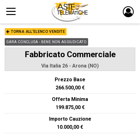
PULS
DI
TORNA ALL'ELENCO VENDITE
LOGI
GARA CONCLUSA - BENE NON AGGIUDICATO
Fabbricato Commerciale
Via Italia 26 - Arona (NO)
Prezzo Base
266.500,00 €
Offerta Minima
199.875,00 €
Importo Cauzione
10.000,00 €