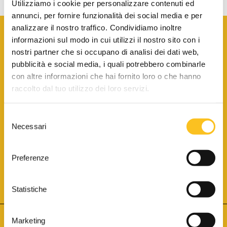
Utilizziamo i cookie per personalizzare contenuti ed
annunci, per fornire funzionalità dei social media e per
analizzare il nostro traffico. Condividiamo inoltre
informazioni sul modo in cui utilizzi il nostro sito con i
nostri partner che si occupano di analisi dei dati web,
pubblicità e social media, i quali potrebbero combinarle
con altre informazioni che hai fornito loro o che hanno
SCARICA LA BROCHURE INFORMATIVA
raccolto dal tuo utilizzo dei loro servizi.
Selezione
SITO INTERNET ISCRITTO AL N. 1 DEL REGISTRO DEI GESTORI
Necessari
DELLA VENDITA TELEMATICA PER TUTTI I DISTRETTI DI CORTE
del
D’APPELLO ITALIANI
(PDG 01.08.2017)
consenso
® Aste Giudiziarie Inlinea S.p.a. - Tutti i diritti sono riservati
Aste Giudiziarie Inlinea S.p.a. - Scali d'Azeglio, 2/6 - 57123 Livorno
Preferenze
P.Iva 01301540496 - REA: LI - 116749 -
Cookie Policy
TWITTER
FACEBOOK
SEGUICI SU
Statistiche
Marketing