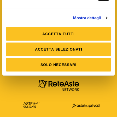
Mostra dettagli
ACCETTA TUTTI
ISO/IEC 25012
Modello di Qualità del dato
ISO /IEC 25024
ACCETTA SELEZIONATI
Misure della Qualità del dato
SOLO NECESSARI
Astetelematiche.it è parte di