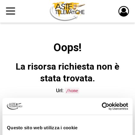
PULS
DI
LOGI
Oops!
La risorsa richiesta non è
stata trovata.
Url:
/home
CONTATTA L'ASSISTENZA TECNICA
Questo sito web utilizza i cookie