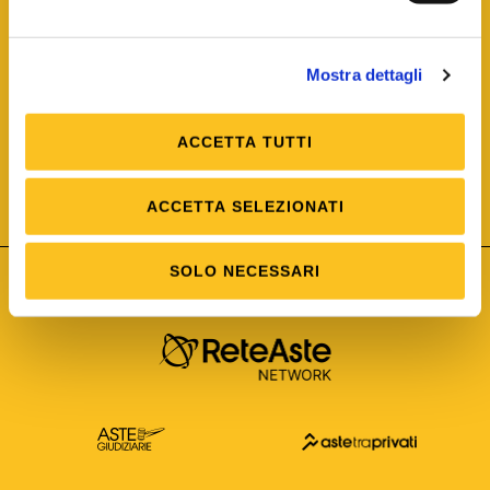
Mostra dettagli
ACCETTA TUTTI
ISO/IEC 25012
Modello di Qualità del dato
ISO /IEC 25024
ACCETTA SELEZIONATI
Misure della Qualità del dato
SOLO NECESSARI
Astetelematiche.it è parte di