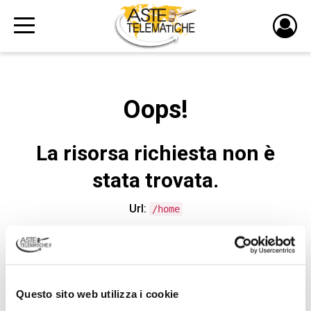
PULS
DI
LOGI
Oops!
La risorsa richiesta non è
stata trovata.
Url:
/home
CONTATTA L'ASSISTENZA TECNICA
Questo sito web utilizza i cookie