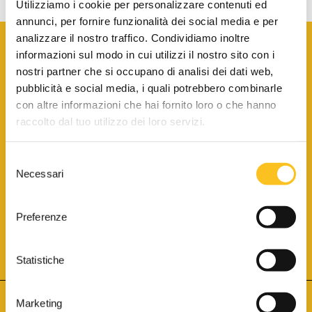
Utilizziamo i cookie per personalizzare contenuti ed
annunci, per fornire funzionalità dei social media e per
analizzare il nostro traffico. Condividiamo inoltre
informazioni sul modo in cui utilizzi il nostro sito con i
nostri partner che si occupano di analisi dei dati web,
pubblicità e social media, i quali potrebbero combinarle
con altre informazioni che hai fornito loro o che hanno
SCARICA LA BROCHURE INFORMATIVA
raccolto dal tuo utilizzo dei loro servizi.
Selezione
SITO INTERNET ISCRITTO AL N. 1 DEL REGISTRO DEI GESTORI
Necessari
DELLA VENDITA TELEMATICA PER TUTTI I DISTRETTI DI CORTE
del
D’APPELLO ITALIANI
(PDG 01.08.2017)
consenso
® Aste Giudiziarie Inlinea S.p.a. - Tutti i diritti sono riservati
Aste Giudiziarie Inlinea S.p.a. - Scali d'Azeglio, 2/6 - 57123 Livorno
Preferenze
P.Iva 01301540496 - REA: LI - 116749 -
Cookie Policy
TWITTER
FACEBOOK
SEGUICI SU
Statistiche
Marketing