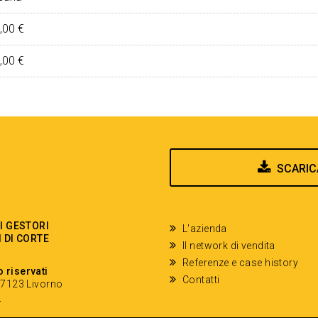
,00 €
,00 €
SCARIC
EI GESTORI
L'azienda
I DI CORTE
Il network di vendita
Referenze e case history
o riservati
Contatti
- 57123 Livorno
y