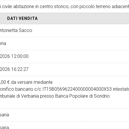
 civile abitazione in centro storico, con piccolo terreno adiacen
DATI VENDITA
Antonietta Sacco
ona
2026 12:00:00
2026 16:22:27
,00 €
da versare mediante
onifico bancario c/c IT15B0569622400000004000X53 intestat
ribunale di Verbania presso Banca Popolare di Sondrio
aria
aria