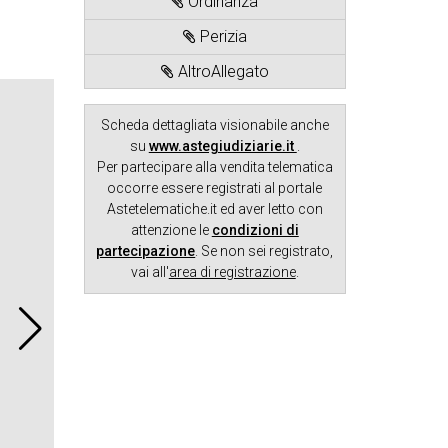
Ordinanza
Perizia
AltroAllegato
Scheda dettagliata visionabile anche
su
www.astegiudiziarie.it
.
Per partecipare alla vendita telematica
occorre essere registrati al portale
Astetelematiche.it ed aver letto con
attenzione le
condizioni di
partecipazione
. Se non sei registrato,
vai all'
area di registrazione
.