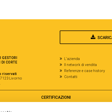
SCARIC
EI GESTORI
L'azienda
I DI CORTE
Il network di vendita
Referenze e case history
o riservati
Contatti
- 57123 Livorno
y
CERTIFICAZIONI