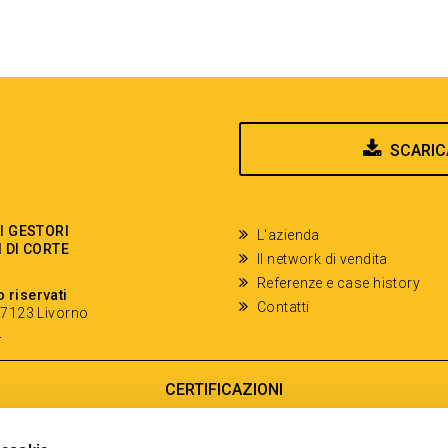
SCARIC
EI GESTORI
L'azienda
I DI CORTE
Il network di vendita
Referenze e case history
o riservati
Contatti
- 57123 Livorno
y
CERTIFICAZIONI